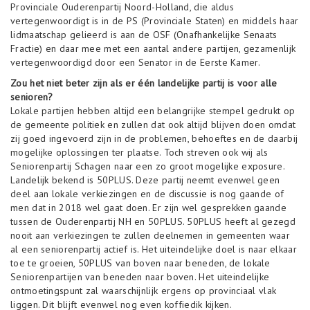
Provinciale Ouderenpartij Noord-Holland, die aldus
vertegenwoordigt is in de PS (Provinciale Staten) en middels haar
lidmaatschap gelieerd is aan de OSF (Onafhankelijke Senaats
Fractie) en daar mee met een aantal andere partijen, gezamenlijk
vertegenwoordigd door een Senator in de Eerste Kamer.
Zou het niet beter zijn als er één landelijke partij is voor alle
senioren?
Lokale partijen hebben altijd een belangrijke stempel gedrukt op
de gemeente politiek en zullen dat ook altijd blijven doen omdat
zij goed ingevoerd zijn in de problemen, behoeftes en de daarbij
mogelijke oplossingen ter plaatse. Toch streven ook wij als
Seniorenpartij Schagen naar een zo groot mogelijke exposure.
Landelijk bekend is 50PLUS. Deze partij neemt evenwel geen
deel aan lokale verkiezingen en de discussie is nog gaande of
men dat in 2018 wel gaat doen. Er zijn wel gesprekken gaande
tussen de Ouderenpartij NH en 50PLUS. 50PLUS heeft al gezegd
nooit aan verkiezingen te zullen deelnemen in gemeenten waar
al een seniorenpartij actief is. Het uiteindelijke doel is naar elkaar
toe te groeien, 50PLUS van boven naar beneden, de lokale
Seniorenpartijen van beneden naar boven. Het uiteindelijke
ontmoetingspunt zal waarschijnlijk ergens op provinciaal vlak
liggen. Dit blijft evenwel nog even koffiedik kijken.