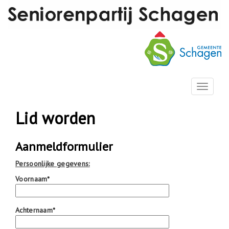
T
o
g
Lid worden
g
l
e
Aanmeldformulier
n
a
Persoonlijke gegevens:
v
Voornaam*
i
g
a
Achternaam*
t
i