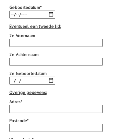
o
n
Geboortedatum*
Eventueel een tweede lid:
2e Voornaam
2e Achternaam
2e Geboortedatum
Overige gegevens:
Adres*
Postcode*