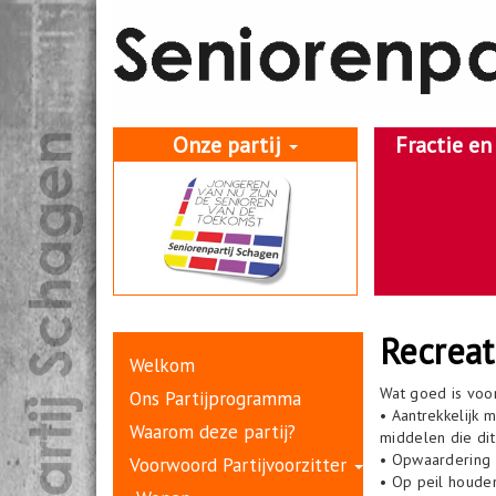
Onze partij
Fractie e
Recreat
Welkom
Openbaar vervoer
Welkom
Wat goed is voo
Ons Partijprogramma
• Aantrekkelijk
Waarom deze partij?
middelen die dit
• Opwaardering v
Voorwoord Partijvoorzitter
• Op peil houden