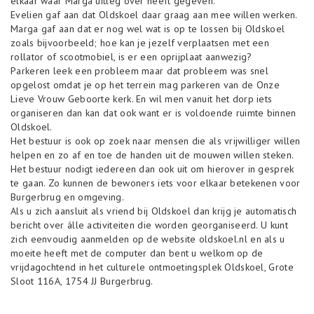
elkaar waar Marga uitleg over heeft gegeven.
o
Evelien gaf aan dat Oldskoel daar graag aan mee willen werken.
n
Marga gaf aan dat er nog wel wat is op te lossen bij Oldskoel
zoals bijvoorbeeld; hoe kan je jezelf verplaatsen met een
rollator of scootmobiel, is er een oprijplaat aanwezig?
Parkeren leek een probleem maar dat probleem was snel
opgelost omdat je op het terrein mag parkeren van de Onze
Lieve Vrouw Geboorte kerk. En wil men vanuit het dorp iets
organiseren dan kan dat ook want er is voldoende ruimte binnen
Oldskoel.
Het bestuur is ook op zoek naar mensen die als vrijwilliger willen
helpen en zo af en toe de handen uit de mouwen willen steken.
Het bestuur nodigt iedereen dan ook uit om hierover in gesprek
te gaan. Zo kunnen de bewoners iets voor elkaar betekenen voor
Burgerbrug en omgeving.
Als u zich aansluit als vriend bij Oldskoel dan krijg je automatisch
bericht over álle activiteiten die worden georganiseerd. U kunt
zich eenvoudig aanmelden op de website oldskoel.nl en als u
moeite heeft met de computer dan bent u welkom op de
vrijdagochtend in het culturele ontmoetingsplek Oldskoel, Grote
Sloot 116A, 1754 JJ Burgerbrug.