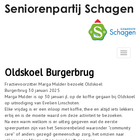
T
o
g
Oldskoel Burgerbrug
g
l
Fractievoorzitter Marga Mulder bezoekt Oldskoel
e
Burgerbrug 30 januari 2025
n
Marga Mulder is op 30 januari jl. op de koffie gegaan bij Oldskoel
a
op uitnodiging van Evelien Linschoten.
v
Elke vrijdag is er een inloop met koffie, thee en altijd iets lekkers
i
erbij en is de moeite waard om deze activiteit te bezoeken.
g
Na een warm welkom is er uitleg gegeven wat de eerste
a
speerpunten zijn van het Seniorenbeleid waaronder “community
t
care” of anders gezegd gemeenschap zorg, het omzien naar
i