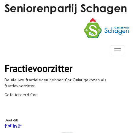
T
o
g
Fractievoorzitter
g
l
De nieuwe fractieleden hebben Cor Quint gekozen als
e
fractievoorzitter.
n
a
Gefeliciteerd Cor
v
i
g
a
Deel dit!
t
i