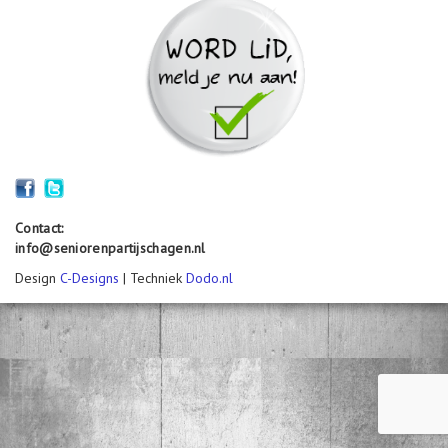
o
n
Contact:
info@seniorenpartijschagen.nl
Design
C-Designs
| Techniek
Dodo.nl