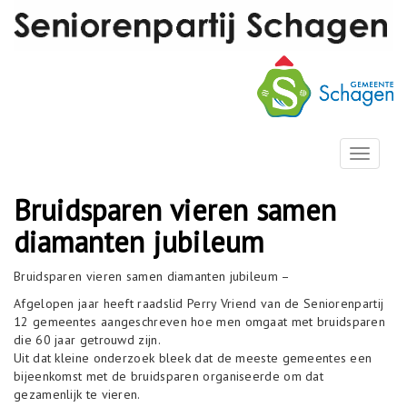
T
o
g
Bruidsparen vieren samen
g
l
diamanten jubileum
e
n
Bruidsparen vieren samen diamanten jubileum –
a
v
Afgelopen jaar heeft raadslid Perry Vriend van de Seniorenpartij
i
12 gemeentes aangeschreven hoe men omgaat met bruidsparen
g
die 60 jaar getrouwd zijn.
a
Uit dat kleine onderzoek bleek dat de meeste gemeentes een
t
bijeenkomst met de bruidsparen organiseerde om dat
i
gezamenlijk te vieren.