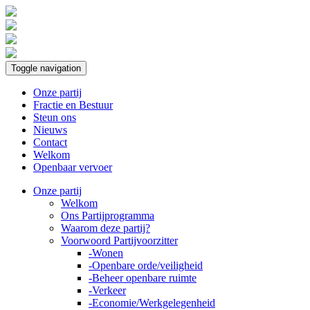
Toggle navigation
Onze partij
Fractie en Bestuur
Steun ons
Nieuws
Contact
Welkom
Openbaar vervoer
Onze partij
Welkom
Ons Partijprogramma
Waarom deze partij?
Voorwoord Partijvoorzitter
-Wonen
-Openbare orde/veiligheid
-Beheer openbare ruimte
-Verkeer
-Economie/Werkgelegenheid