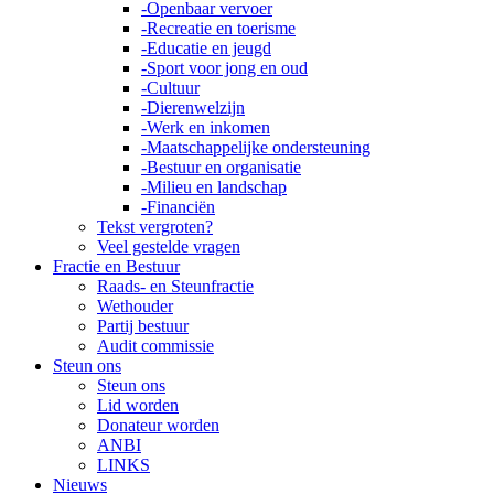
-Openbaar vervoer
-Recreatie en toerisme
-Educatie en jeugd
-Sport voor jong en oud
-Cultuur
-Dierenwelzijn
-Werk en inkomen
-Maatschappelijke ondersteuning
-Bestuur en organisatie
-Milieu en landschap
-Financiën
Tekst vergroten?
Veel gestelde vragen
Fractie en Bestuur
Raads- en Steunfractie
Wethouder
Partij bestuur
Audit commissie
Steun ons
Steun ons
Lid worden
Donateur worden
ANBI
LINKS
Nieuws